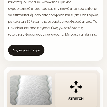
καινοτόμο ύφασμα: λόγω της υψηλής
υγροσκοπικότητάς του και την ικανότητα του επίσης
να επιτρέπει άμεση απορρόφηση και εξάτμιση υγρών,
με ταχεία εξάλειψη της υγρασίας και θερμότητας. Το
Flax είναι επίσης παγκοσμίως γνωστό για τις
ιδιότητες φρεσκάδας και άνεσης. Μπορεί να πλένεται
πολύ συχνά και πάραυτα δεν παραμορφώνεται κατά
το πέρασμα του χρόνου. Δεν προκαλεί αλεργείες
Δες περισσότερα
επειδή προωθεί τη φυσική ανταλλαγή θερμότητας
και υγρασίας. Είναι αντιστατικό επειδή διατηρεί τις
ηλεκτροστατικές φορτίσεις.