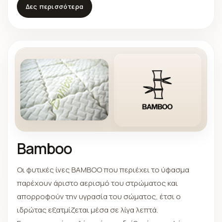
Medic+Area® δεν χρησιμοποιεί συνθετικά χημικά,
Δες περισσότερα
αλλά μόνο φυσικά.
Bamboo
Οι φυτικές ίνες BAMBOO που περιέχει το ύφασμα
παρέχουν άριστο αερισμό του στρώματος και
απορροφούν την υγρασία του σώματος, έτσι ο
ιδρώτας εξατμίζεται μέσα σε λίγα λεπτά.