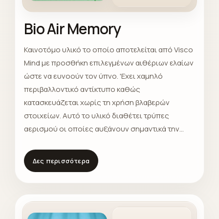
στρώμα να είναι αντιβακτηριδιακό, ανθεκτικό στη
μούχλα, και διατηρεί εξαιρετικούς όρους
Bio Air Memory
υγιεινής κατά τη πάροδο του χρόνου. 'Εχει
χαμηλό περιβαλλοντικό αντίκτυπο καθώς
Καινοτόμο υλικό το οποίο αποτελείται από Visco
κατασκευάζεται χωρίς τη χρήση βλαβερών
Mind με προσθήκη επιλεγμένων αιθέριων ελαίων
στοιχείων και σύμφωνο με τις απαιτήσεις του
ώστε να ευνοούν τον ύπνο. 'Εχει χαμηλό
ΟΕΚΟ-ΤΕΧ®Standard 100.
περιβαλλοντικό αντίκτυπο καθώς
κατασκευάζεται χωρίς τη χρήση βλαβερών
στοιχείων. Αυτό το υλικό διαθέτει τρύπες
αερισμού οι οποίες αυξάνουν σημαντικά την
κυκλοφορία του αέρα και μειώνουν την υγρασία
ώστε να επιτυγχάνεται τέλεια διαπνοή του
Δες περισσότερα
στρώματος και απόλυτη άνεση.