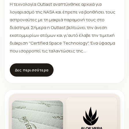
Η τεχνολογία Outlast αναπτύχθηκε αρχικά για
λογαριασμό της NASA και έπρεπε να βοηθήσει τους
αστροναύτες με τη μακριά παραμονή τους στο
διάστημα. Σήμερα η Outlast βελτιώνει την άνεση
εκατομμυρίων ατόμων και γι'αυτό έλαβε την τιμιτική
διάκριση ''Certified Space Technology". 'Ενα ύφασμα
που ισορροπεί τις ταλαντώσεις της
θερμοκρασίας,που απορροφά την υπερβολική
θερμότητα και την αποκαθιστά μόνο τη στιγμή που
Δες περισσότερα
αυτό είναι απαραίτητο. Το αποτέλεσμα είναι μια
σταθερή θερμοκρασία και μια μειωμένη εφίδρωση.