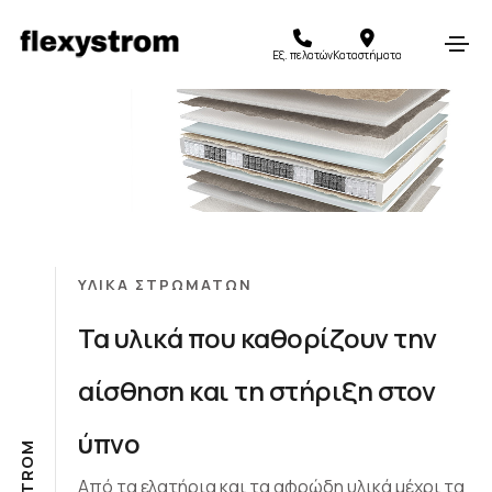
Εξ. πελατών
Καταστήματα
ΥΛΙΚΆ ΣΤΡΩΜΆΤΩΝ
Τα υλικά που καθορίζουν την
αίσθηση και τη στήριξη στον
ύπνο
M
O
R
Από τα ελατήρια και τα αφρώδη υλικά μέχρι τα
T