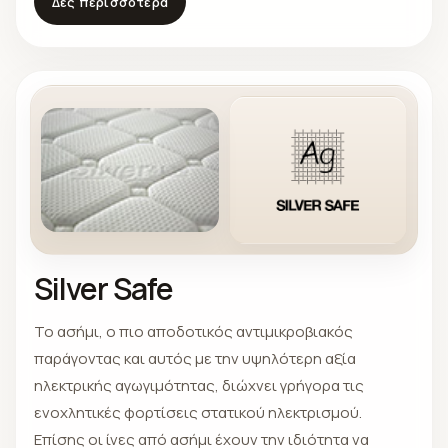
Δες περισσότερα
ίδιας θερμότητας σε όλο το εξωτερικό των
ασημένιων ινών επιτρέπουν στο Biocell Fusion να
ρυθμίζει την θερμοκρασία του σώματος. Οι ίνες από
άνθρακα διαλύουν ραγδαία φόρτιση στατικού
ηλεκτρισμού που μπορεί να συσσωρευτεί κατά τη
διάρκεια της νύχτας.
Silver Safe
Το ασήμι, ο πιο αποδοτικός αντιμικροβιακός
παράγοντας και αυτός με την υψηλότερη αξία
ηλεκτρικής αγωγιμότητας, διώχνει γρήγορα τις
ενοχλητικές φορτίσεις στατικού ηλεκτρισμού.
Επίσης οι ίνες από ασήμι έχουν την ιδιότητα να