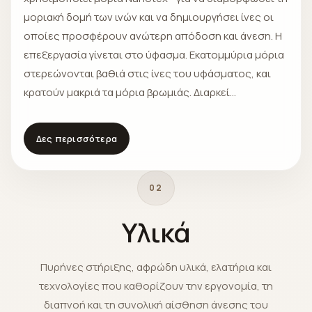
μοριακή δομή των ινών και να δημιουργήσει ίνες οι
οποίες προσφέρουν ανώτερη απόδοση και άνεση. Η
επεξεργασία γίνεται στο ύφασμα. Εκατομμύρια μόρια
στερεώνονται βαθιά στις ίνες του υφάσματος, και
κρατούν μακριά τα μόρια βρωμιάς. Διαρκεί
περισσότερο και διατηρεί την άνεση, την αίσθηση και
την κυκλοφορία του αέρα του στο στρώμα. Υγρά όπως
Δες περισσότερα
το κρασί, τα αναψυκτικά και ο καφές, τα οποία
προκαλούν λεκέδες όταν διαπερνούν τις ίνες,
μορφοποιούν μια σταγόνα και απομακρύνονται
02
χωρίς να αποροφώνται. Με το ύφασμα Nanotex® , η
Υλικά
σωματική εφίδρωση απορροφάται από τα σεντόνια,
τα οποία μπορούν να πλένονται συχνά, και όχι από το
στρώμα.
Πυρήνες στήριξης, αφρώδη υλικά, ελατήρια και
τεχνολογίες που καθορίζουν την εργονομία, τη
διαπνοή και τη συνολική αίσθηση άνεσης του