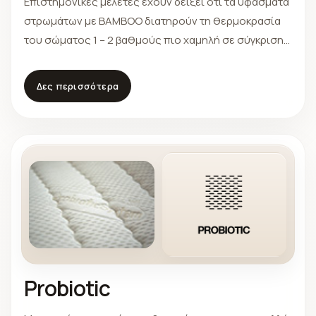
Επιστημονικές μελέτες έχουν δείξει ότι τα υφάσματα
στρωμάτων με BAMBOO διατηρούν τη θερμοκρασία
του σώματος 1 – 2 βαθμούς πιο χαμηλή σε σύγκριση
με τα απλά υφάσματα. Επίσης εξασφαλίζουν την
υψηλή διαπνοή κατά τη διάρκεια του ύπνου
Δες περισσότερα
χαρίζοντας σε εσάς και την οικογένεια σας έναν
απολαυστικό ύπνο.
Probiotic