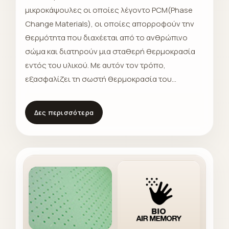
μικροκάψουλες οι οποίες λέγοντο PCM(Phase
Change Materials), οι οποίες απορροφούν την
θερμότητα που διαχέεται από το ανθρώπινο
σώμα και διατηρούν μια σταθερή θερμοκρασία
εντός του υλικού. Με αυτόν τον τρόπο,
εξασφαλίζει τη σωστή θερμοκρασία του
σώματος από οποιαδήποτε υγρασία που
δημιουργείται κατά τη διάρκεια του ύπνου. Κάθε
Δες περισσότερα
ενήλικος, κατά μέσο όρο, χάνει το ένα τέταρτο
του λίτρου υγρασίας από το σώμα του κάθε
βράδυ. Το συγκεκριμένο υλικό διατηρεί τη
θερμοκρασία του σώματος 1 – 2 βαθμούς πιο
χαμηλή σε σύγκριση με τα απλά υλικά. Το PCM
αντιπροσωπεύει την εξέλιξη στα υλικά
στρωμάτων. Επιπρόσθετα, η πρασουσία άλατων
αργύρου στη σύνθεση του υλικού κάνει το