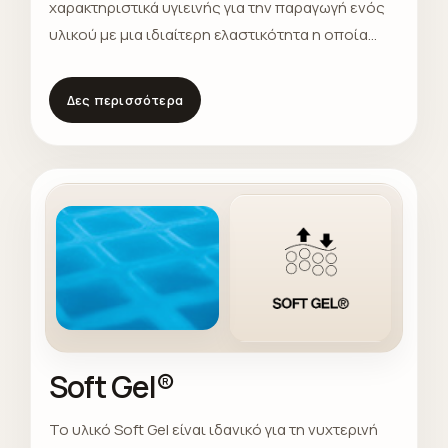
χαρακτηριστικά υγιεινής για την παραγωγή ενός
υλικού με μια ιδιαίτερη ελαστικότητα η οποία
αποδίδει μια αίσθηση δροσιάς, επαρκούς
ενυδάτωσης και ευεξίας κατά τη διάρκεια του
Δες περισσότερα
ύπνου. 'Εχει χαμηλό περιβαλλοντικό αντίκτυπο
καθώς κατασκευάζεται χωρίς τη χρήση βλαβερών
στοιχείων και σύμφωνο με τις απαιτήσεις του
ΟΕΚΟ-ΤΕΧ®Standard 100.
Soft Gel®
To υλικό Soft Gel είναι ιδανικό για τη νυχτερινή