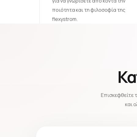
για να γνωρίσετε από κοντά την
ποιότητα και τη φιλοσοφία της
flexystrom.
Κα
Επισκεφθείτε 
και 