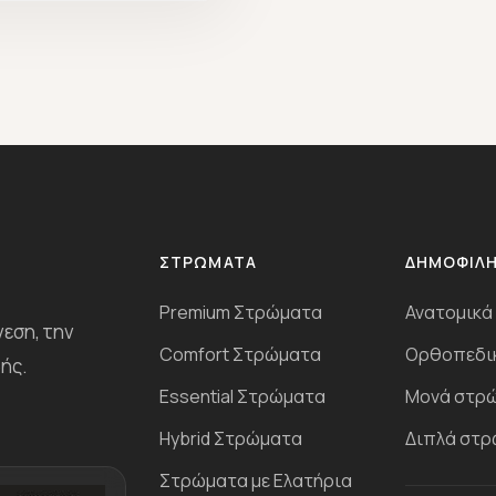
ΣΤΡΏΜΑΤΑ
ΔΗΜΟΦΙΛ
Premium Στρώματα
Ανατομικά
νεση, την
Comfort Στρώματα
Ορθοπεδι
ής.
Essential Στρώματα
Μονά στρ
Ηybrid Στρώματα
Διπλά στ
Στρώματα με Ελατήρια