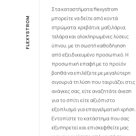
Στα καταστήματα flexystrom
μπορείτε να δείτε από κοντά
M
O
R
στρώματα, κρεβάτια, μαξιλάρια,
T
S
τελάρα και ολοκληρωμένες λύσεις
Y
X
E
ύπνου, με τη σωστή καθοδήγηση
L
F
από εξειδικευμένο προσωπικό. Η
προσωπική επαφή με το προϊόν
βοηθά να επιλέξετε με μεγαλύτερη
σιγουριά τη λύση που ταιριάζει στις
ανάγκες σας, είτε αναζητάτε άνεση
για το σπίτι είτε αξιόπιστο
εξοπλισμό για επαγγελματική χρήση.
Εντοπίστε το κατάστημα που σας
εξυπηρετεί και επισκεφθείτε μας