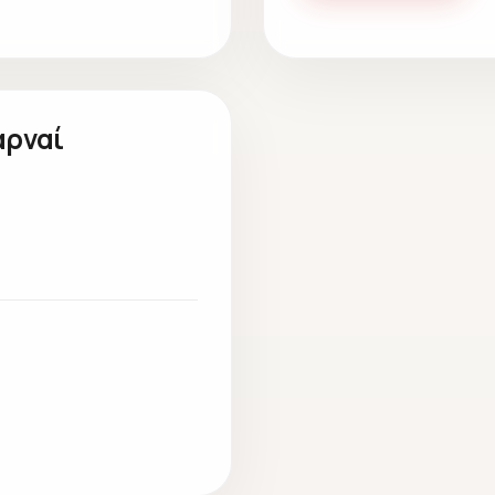
αρναί