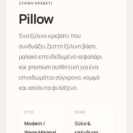
ΞΎΛΙΝΟ ΚΡΕΒΆΤΙ
Pillow
Ένα ξύλινο κρεβάτι που
συνδυάζει ζεστή ξύλινη βάση,
μαλακό επενδεδυμένο κεφαλάρι
και premium αισθητική για ένα
υπνοδωμάτιο σύγχρονο, κομψό
και απόλυτα φιλόξενο.
ΣΤΥΛ
ΥΛΙΚΌ
Modern /
Ξύλο &
Warm Minimal
επένδυση