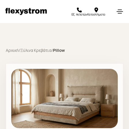
Εξ. πελατών
Καταστήματα
Αρχική
/
Ξύλινα Κρεβάτια
/
Pillow