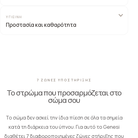
Η τεχνολογία Clima Fresh® συμβάλλει στη ρύθμιση της
θερμοκρασίας, ώστε η αίσθηση του στρώματος να
ΥΓΙΕΙΝΉ
παραμένει πιο ευχάριστη μέσα στη νύχτα.
Προστασία και καθαρότητα
Οι ίνες silver και carbon, μαζί με το Ultrafresh treatment,
ενισχύουν την αίσθηση φρεσκάδας, υγιεινής και
προστασίας στην καθημερινή χρήση.
7 ΖΩΝΕΣ ΥΠΟΣΤΗΡΙΞΗΣ
Το στρώμα που προσαρμόζεται στο
σώμα σου
Το σώμα δεν ασκεί την ίδια πίεση σε όλα τα σημεία
κατά τη διάρκεια του ύπνου. Για αυτό το Genesi
διαθέτει 7 διαφοροποιημένες ζώνες στήριξης που