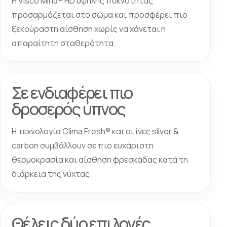
Η Visco Mind® HD υψηλής πυκνότητας
προσαρμόζεται στο σώμα και προσφέρει πιο
ξεκούραστη αίσθηση χωρίς να χάνεται η
απαραίτητη σταθερότητα.
Σε ενδιαφέρει πιο
δροσερός ύπνος
Η τεχνολογία Clima Fresh® και οι ίνες silver &
carbon συμβάλλουν σε πιο ευχάριστη
θερμοκρασία και αίσθηση φρεσκάδας κατά τη
διάρκεια της νύχτας.
Θέλεις δύο επιλογές