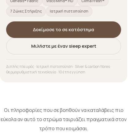
Genesis® Fabric
Visco Mind® HD
Clima Fresh®
7 Ζώνες Στήριξης
Ιατρική πιστοποίηση
Δοκίμασε το σε κατάστημα
Μιλήστε με έναν sleep expert
Διπλής πλευράς · Ιατρική πιστοποίηση · Silver & carbon fibres ·
Θερμορυθμιστική τεχνολογία · 10 έτη εγγύηση
Οι πληροφορίες που σε βοηθούν να καταλάβεις πιο
εύκολα αν αυτό το στρώμα ταιριάζει πραγματικά στον
τρόπο που κοιμάσαι.