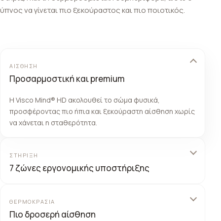
ύπνος να γίνεται πιο ξεκούραστος και πιο ποιοτικός.
ΑΊΣΘΗΣΗ
Προσαρμοστική και premium
Η Visco Mind® HD ακολουθεί το σώμα φυσικά,
προσφέροντας πιο ήπια και ξεκούραστη αίσθηση χωρίς
να χάνεται η σταθερότητα.
ΣΤΉΡΙΞΗ
7 ζώνες εργονομικής υποστήριξης
Η εσωτερική δομή κατανέμει καλύτερα την πίεση και
βοηθά το σώμα να ξεκουράζεται πιο σωστά σε βασικά
ΘΕΡΜΟΚΡΑΣΊΑ
σημεία στήριξης.
Πιο δροσερή αίσθηση