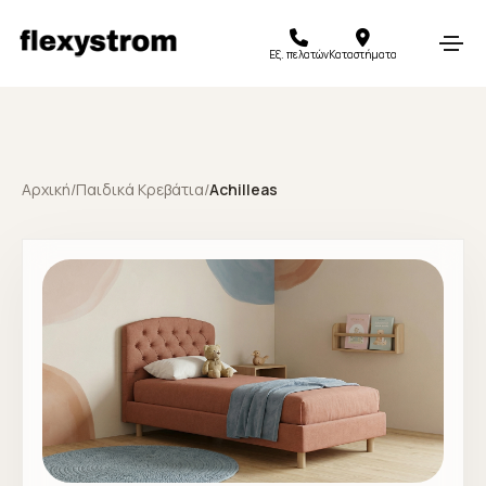
Εξ. πελατών
Καταστήματα
Αρχική
/
Παιδικά Κρεβάτια
/
Achilleas