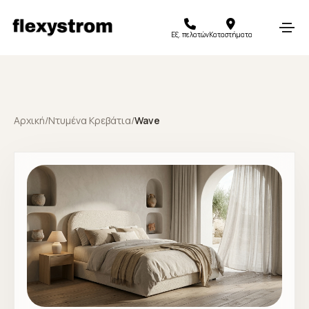
Εξ. πελατών
Καταστήματα
Αρχική
/
Ντυμένα Κρεβάτια
/
Wave