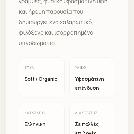
γραμμές, φυσική υφασμάτινη υφή
και ήρεμη παρουσία που
δημιουργεί ένα χαλαρωτικό,
φιλόξενο και ισορροπημένο
υπνοδωμάτιο.
ΣΤΥΛ
ΥΛΙΚΌ
Soft / Organic
Υφασμάτινη
επένδυση
ΚΑΤΑΣΚΕΥΉ
ΔΙΑΣΤΆΣΕΙΣ
Ελληνική
Σε πολλές
επιλογές