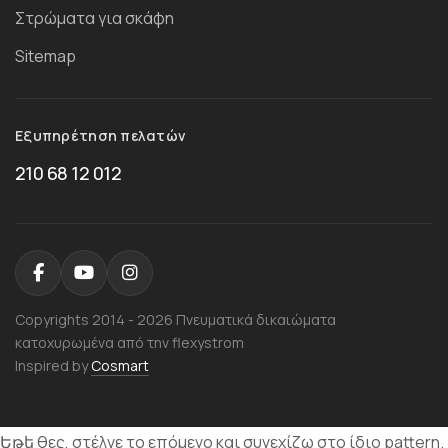
Στρώματα για σκάφη
Sitemap
Εξυπηρέτηση πελατών
210 68 12 012
Copyrights 2014 - 2026 Πνευματικά δικαιώματα
κατοχυρωμένα από την flexystrom
Inspired by
Cosmart
Եթե θες, στέλνε το επόμενο και συνεχίζω στο ίδιο pattern.