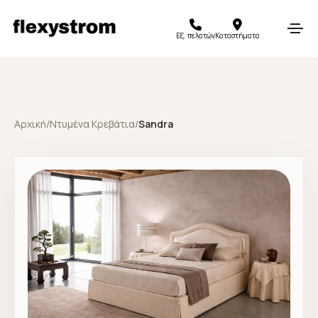
Εξ. πελατών
Καταστήματα
Αρχική
/
Ντυμένα Κρεβάτια
/
Sandra