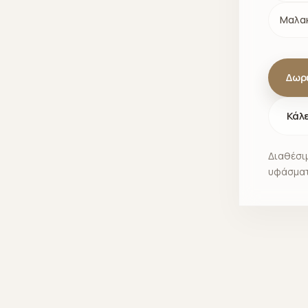
Μαλακ
Δωρ
Κάλ
Διαθέσιμ
υφάσματ