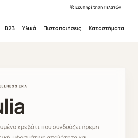
Εξυπηρέτηση Πελατών
Β2Β
Υλικά
Πιστοποιήσεις
Καταστήματα
ELLNESS ERA
lia
τυμένο κρεβάτι που συνδυάζει ήρεμη
τική, υφασμάτινη απαλότητα και