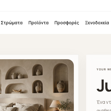
Στρώματα
Προϊόντα
Προσφορές
Ξενοδοχεία
YOUR W
Ju
Ένα ν
αισθη