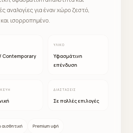
ς αναλογίες για έναν χώρο ζεστό,
 και ισορροπημένο.
ΥΛΙΚΌ
 / Contemporary
Υφασμάτινη
επένδυση
ΣΚΕΥΉ
ΔΙΑΣΤΆΣΕΙΣ
νική
Σε πολλές επιλογές
 αισθητική
Premium υφή