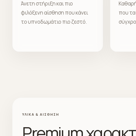
Άνετη στήριξη και πιο
Καθαρή
φιλόξενη αίσθηση που κάνει
που ται
το υπνοδωμάτιο πιο ζεστό.
σύγχρο
ΥΛΙΚΆ & ΑΊΣΘΗΣΗ
Premium χαρακ