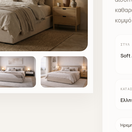
καθαρέ
κομψό
ΣΤΥΛ
Soft
ΚΑΤΑ
Ελλη
Ήρεμη