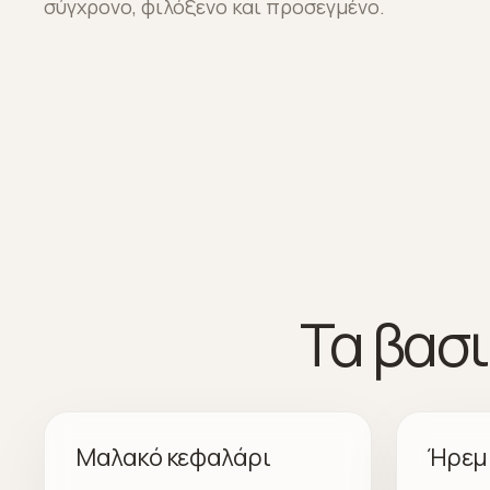
σύγχρονο, φιλόξενο και προσεγμένο.
Τα βασι
Μαλακό κεφαλάρι
Ήρεμ