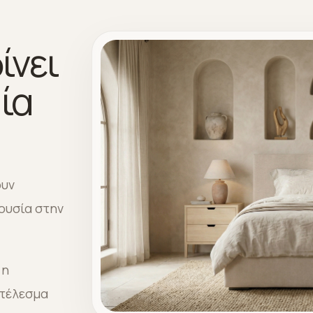
ίνει
ία
ουν
ουσία στην
 η
οτέλεσμα