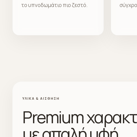
το υπνοδωμάτιο πιο ζεστό.
σύγχρο
ΥΛΙΚΆ & ΑΊΣΘΗΣΗ
Premium χαρακ
με απαλή υφή