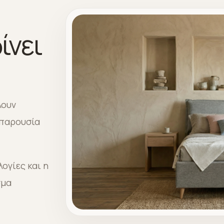
ίνει
λουν
 παρουσία
ογίες και η
σμα