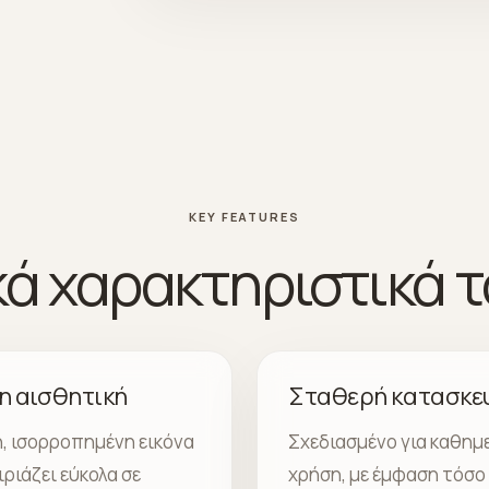
KEY FEATURES
κά χαρακτηριστικά τ
η αισθητική
Σταθερή κατασκε
, ισορροπημένη εικόνα
Σχεδιασμένο για καθημ
ριάζει εύκολα σε
χρήση, με έμφαση τόσο