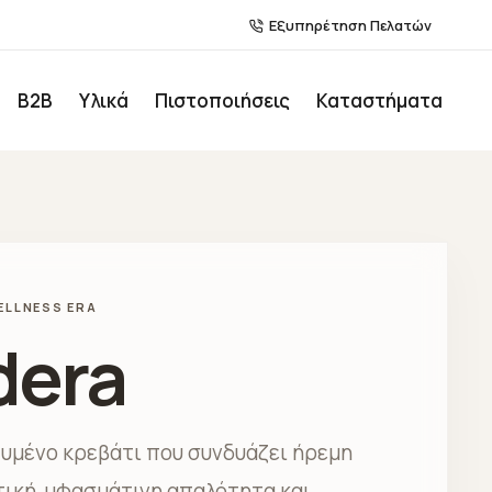
Εξυπηρέτηση Πελατών
Β2Β
Υλικά
Πιστοποιήσεις
Καταστήματα
ELLNESS ERA
dera
τυμένο κρεβάτι που συνδυάζει ήρεμη
τική, υφασμάτινη απαλότητα και