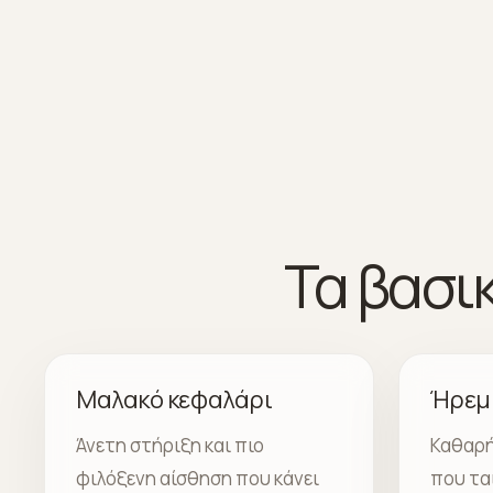
Τα βασι
Μαλακό κεφαλάρι
Ήρεμ
Άνετη στήριξη και πιο
Καθαρή
φιλόξενη αίσθηση που κάνει
που ται