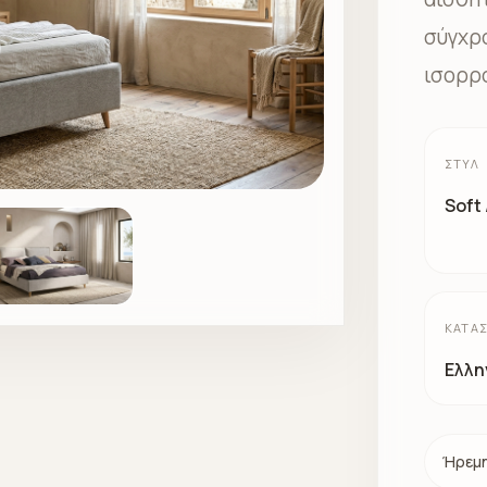
σύγχρο
ισορρ
ΣΤΥΛ
Soft
ΚΑΤΑ
Ελλη
Ήρεμη