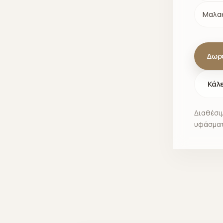
Μαλακ
Δωρ
Κάλ
Διαθέσιμ
υφάσματ