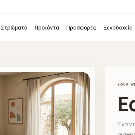
Στρώματα
Προϊόντα
Προσφορές
Ξενοδοχεία
YOUR W
E
Ένα ν
αισθη