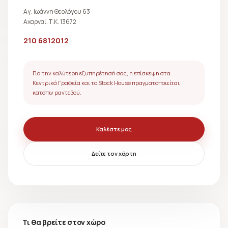
Αγ. Ιωάννη Θεολόγου 63
Αχαρναί, Τ.Κ. 13672
210 6812012
Για την καλύτερη εξυπηρέτησή σας, η επίσκεψη στα
Κεντρικά Γραφεία και το Stock House πραγματοποιείται
κατόπιν ραντεβού.
Καλέστε μας
Δείτε τον χάρτη
Τι θα βρείτε στον χώρο