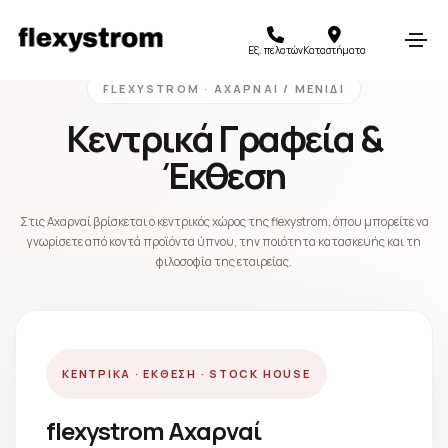
Στρώματα Αχαρναί Μενίδι
Εξ. πελατών
Καταστήματα
FLEXYSTROM · ΑΧΑΡΝΑΊ / ΜΕΝΊΔΙ
Κεντρικά Γραφεία &
Έκθεση
Στις Αχαρναί βρίσκεται ο κεντρικός χώρος της flexystrom, όπου μπορείτε να
γνωρίσετε από κοντά προϊόντα ύπνου, την ποιότητα κατασκευής και τη
φιλοσοφία της εταιρείας.
ΚΕΝΤΡΙΚΆ · ΈΚΘΕΣΗ · STOCK HOUSE
flexystrom Αχαρναί