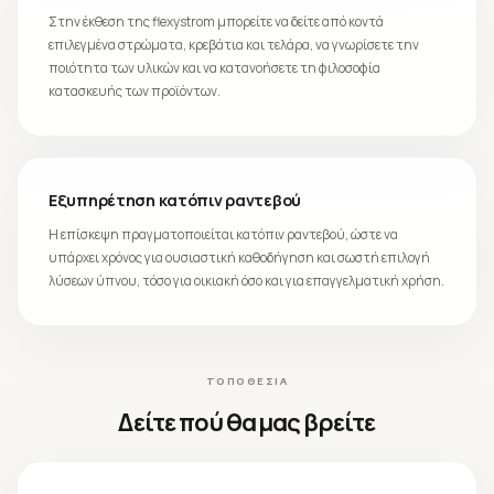
Στην έκθεση της flexystrom μπορείτε να δείτε από κοντά
επιλεγμένα στρώματα, κρεβάτια και τελάρα, να γνωρίσετε την
ποιότητα των υλικών και να κατανοήσετε τη φιλοσοφία
κατασκευής των προϊόντων.
Εξυπηρέτηση κατόπιν ραντεβού
Η επίσκεψη πραγματοποιείται κατόπιν ραντεβού, ώστε να
υπάρχει χρόνος για ουσιαστική καθοδήγηση και σωστή επιλογή
λύσεων ύπνου, τόσο για οικιακή όσο και για επαγγελματική χρήση.
ΤΟΠΟΘΕΣΊΑ
Δείτε πού θα μας βρείτε