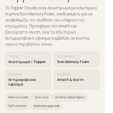
Το Topper Cloudy είναι ανώστρωμα με εσωτερικό
πυρήνα 5cm Memory Foam, σχεδιασμένο για να
αναβαθμίζει την αίσθηση του υπάρχοντος
στρώματος. Προσφέρει πιο απαλή και
ξεκούραστη άνεση, ενώ το εξωτερικό
αντιμικροβιακό ύφασμα συμβάλλει σε ένα πιο
υγιεινό περιβάλλον ύπνου.
ΤΎΠΟΣ
ΕΣΩΤΕΡΙΚΌ
Ανώστρωμα / Topper
5cm Memory Foam
ΚΆΛΥΜΜΑ
ΑΊΣΘΗΣΗ
Αντιμικροβιακό
Απαλή & άνετη
ύφασμα
Memory Foam
5cm core
Antimicrobial fabric
Soft comfort
Mattress upgrade