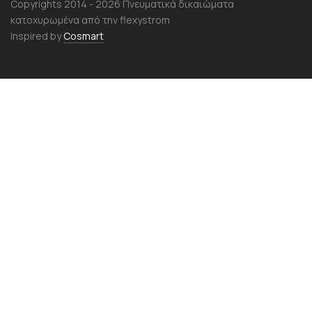
Copyrights 2014 - 2026 Πνευματικά δικαιώματα
κατοχυρωμένα από την flexystrom
Inspired by
Cosmart