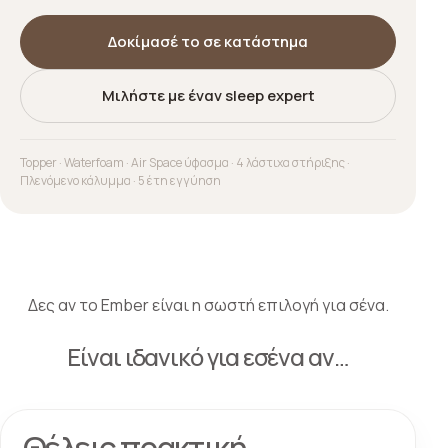
Δοκίμασέ το σε κατάστημα
Μιλήστε με έναν sleep expert
Topper · Waterfoam · Air Space ύφασμα · 4 λάστιχα στήριξης ·
Πλενόμενο κάλυμμα · 5 έτη εγγύηση
Δες αν το Ember είναι η σωστή επιλογή για σένα.
Είναι ιδανικό για εσένα αν…
Θέλεις πρακτική