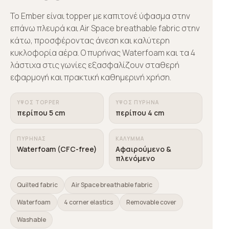
Το Ember είναι topper με καπιτονέ ύφασμα στην
επάνω πλευρά και Air Space breathable fabric στην
κάτω, προσφέροντας άνεση και καλύτερη
κυκλοφορία αέρα. Ο πυρήνας Waterfoam και τα 4
λάστιχα στις γωνίες εξασφαλίζουν σταθερή
εφαρμογή και πρακτική καθημερινή χρήση.
ΎΨΟΣ TOPPER
ΎΨΟΣ ΠΥΡΉΝΑ
περίπου 5 cm
περίπου 4 cm
ΠΥΡΉΝΑΣ
ΚΆΛΥΜΜΑ
Waterfoam (CFC-free)
Αφαιρούμενο &
πλενόμενο
Quilted fabric
Air Space breathable fabric
Waterfoam
4 corner elastics
Removable cover
Washable